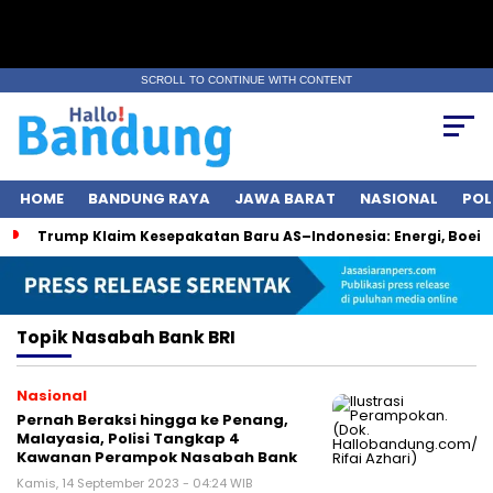
SCROLL TO CONTINUE WITH CONTENT
HOME
BANDUNG RAYA
JAWA BARAT
NASIONAL
POL
Trump Klaim Kesepakatan Baru AS–Indonesia: Energi, Boei
Topik
Nasabah Bank BRI
Nasional
Pernah Beraksi hingga ke Penang,
Malayasia, Polisi Tangkap 4
Kawanan Perampok Nasabah Bank
Kamis, 14 September 2023 - 04:24 WIB