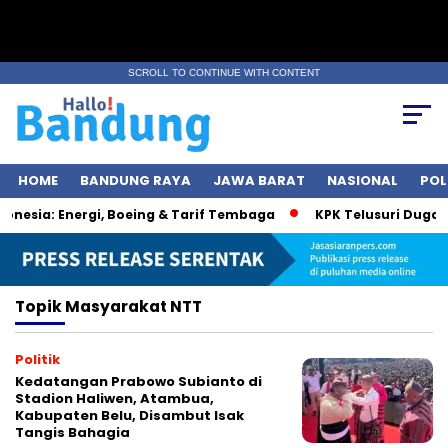
SCROLL TO CONTINUE WITH CONTENT
HOME
BANDUNG RAYA
JAWA BARAT
NASIONAL
POL
esia: Energi, Boeing & Tarif Tembaga
KPK Telusuri Dugaan 
Topik
Masyarakat NTT
Politik
Kedatangan Prabowo Subianto di
Stadion Haliwen, Atambua,
Kabupaten Belu, Disambut Isak
Tangis Bahagia