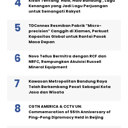
Kisah Tentang ‘Halo, Halo Bandung’, Lagu
Kenangan yang Jadi Lagu Perjuangan
untuk Semangati Rakyat
TDConnex Resmikan Pabrik “Micro-
precision” Canggih di Xiamen, Perkuat
Kapasitas Global untuk Rantai Pasok
Masa Depan
Novo Tellus Bermitra dengan RCF dan
NRFC, Rampungkan Akuisisi Russell
Mineral Equipment
Kawasan Metropolitan Bandung Raya
Telah Berkembang Pesat Sebagai Kota
Jasa dan Wisata
CGTN AMERICA & CCTV UN:
Commemoration of 55th Anniversary of
Ping-Pong Diplomacy Held in Beijing