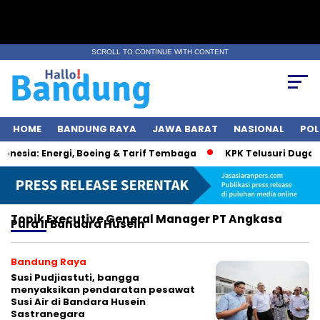
SCROLL TO CONTINUE WITH CONTENT
HOME
BANDUNG RAYA
JAWA BARAT
NASIONAL
POL
esia: Energi, Boeing & Tarif Tembaga
KPK Telusuri Dugaan 
Topik
Executive General Manager PT Angkasa
Pura II Bandara Husein
Bandung Raya
Susi Pudjiastuti, bangga
menyaksikan pendaratan pesawat
Susi Air di Bandara Husein
Sastranegara