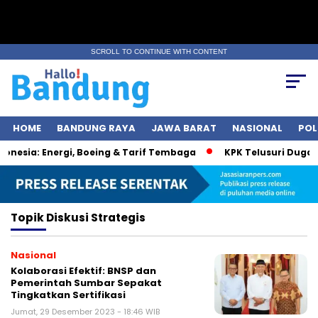
SCROLL TO CONTINUE WITH CONTENT
HOME
BANDUNG RAYA
JAWA BARAT
NASIONAL
POL
nesia: Energi, Boeing & Tarif Tembaga
KPK Telusuri Dugaan
Topik
Diskusi Strategis
Nasional
Kolaborasi Efektif: BNSP dan
Pemerintah Sumbar Sepakat
Tingkatkan Sertifikasi
Jumat, 29 Desember 2023 - 18:46 WIB