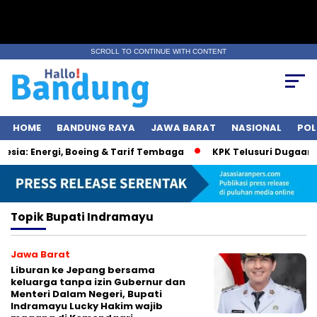
SCROLL TO CONTINUE WITH CONTENT
HOME
BANDUNG RAYA
JAWA BARAT
NASIONAL
POL
ia: Energi, Boeing & Tarif Tembaga
KPK Telusuri Dugaan Ko
Topik
Bupati Indramayu
Jawa Barat
Liburan ke Jepang bersama
keluarga tanpa izin Gubernur dan
Menteri Dalam Negeri, Bupati
Indramayu Lucky Hakim wajib