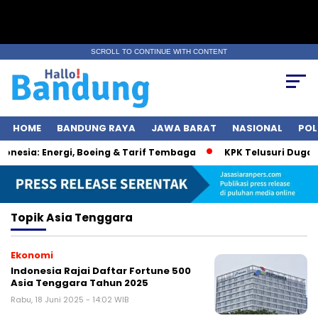
SCROLL TO CONTINUE WITH CONTENT
HOME
BANDUNG RAYA
JAWA BARAT
NASIONAL
POL
nesia: Energi, Boeing & Tarif Tembaga
KPK Telusuri Dugaan
Topik
Asia Tenggara
Ekonomi
Indonesia Rajai Daftar Fortune 500
Asia Tenggara Tahun 2025
Rabu, 18 Juni 2025 - 14:02 WIB