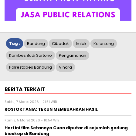
Tag :
Bandung
Cibadak
Imlek
Kelenteng
Kombes Budi Sartono
Pengamanan
Polrestabes Bandung
Vihara
BERITA TERKAIT
Sabtu, 7 Maret 2026 - 21:51 WIB
ROSI OKTANIA; TEKUN MEMBUAHKAN HASIL
Kamis, 5 Maret 2026 - 16:54 WIB
Hari ini film Setannya Cuan diputar di sejumlah gedung
bioskop di Bandung