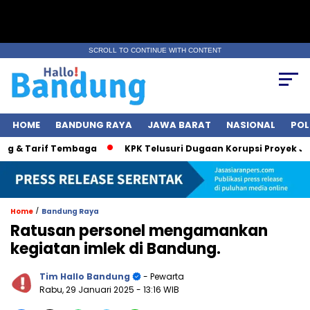
SCROLL TO CONTINUE WITH CONTENT
HOME
BANDUNG RAYA
JAWA BARAT
NASIONAL
POL
 & Tarif Tembaga
KPK Telusuri Dugaan Korupsi Proyek Jalan,
/
Home
Bandung Raya
Ratusan personel mengamankan
kegiatan imlek di Bandung.
Tim Hallo Bandung
- Pewarta
Rabu, 29 Januari 2025
- 13:16 WIB