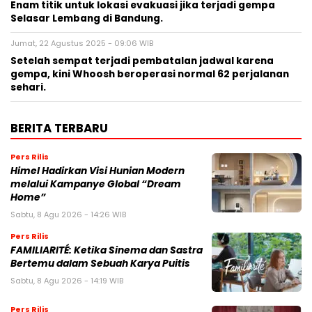
Enam titik untuk lokasi evakuasi jika terjadi gempa
Selasar Lembang di Bandung.
Jumat, 22 Agustus 2025 - 09:06 WIB
Setelah sempat terjadi pembatalan jadwal karena
gempa, kini Whoosh beroperasi normal 62 perjalanan
sehari.
BERITA TERBARU
Pers Rilis
Himel Hadirkan Visi Hunian Modern
melalui Kampanye Global “Dream
Home”
Sabtu, 8 Agu 2026 - 14:26 WIB
Pers Rilis
FAMILIARITÉ: Ketika Sinema dan Sastra
Bertemu dalam Sebuah Karya Puitis
Sabtu, 8 Agu 2026 - 14:19 WIB
Pers Rilis