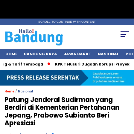
SCROLL TO CONTINUE WITH CONTENT
HOME
BANDUNG RAYA
JAWA BARAT
NASIONAL
POL
 & Tarif Tembaga
KPK Telusuri Dugaan Korupsi Proyek Jalan,
/
Home
Nasional
Patung Jenderal Sudirman yang
Berdiri di Kementerian Pertahanan
Jepang, Prabowo Subianto Beri
Apresiasi