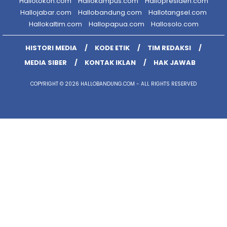
Hallotokoh.com
Hallokampus.com
Hallopresiden.com
Hallojabar.com
Hallobandung.com
Hallotangsel.com
Hallokaltim.com
Hallopapua.com
Hallosolo.com
HISTORI MEDIA
KODE ETIK
TIM REDAKSI
MEDIA SIBER
KONTAK IKLAN
HAK JAWAB
COPYRIGHT © 2026 HALLOBANDUNG.COM - ALL RIGHTS RESERVED