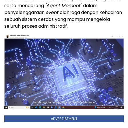
serta mendorong
"Agent Moment"
dalam
penyelenggaraan
event
olahraga dengan kehadiran
sebuah sistem cerdas yang mampu mengelola
seluruh proses administratif.
ADVERTISEMENT