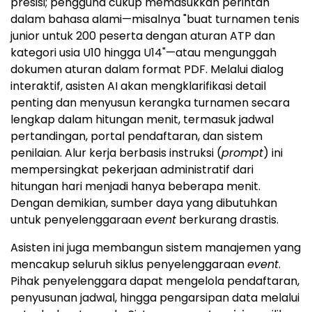
presisi; pengguna cukup memasukkan perintah
dalam bahasa alami—misalnya "buat turnamen tenis
junior untuk 200 peserta dengan aturan ATP dan
kategori usia U10 hingga U14"—atau mengunggah
dokumen aturan dalam format PDF. Melalui dialog
interaktif, asisten AI akan mengklarifikasi detail
penting dan menyusun kerangka turnamen secara
lengkap dalam hitungan menit, termasuk jadwal
pertandingan, portal pendaftaran, dan sistem
penilaian. Alur kerja berbasis instruksi (
prompt
) ini
mempersingkat pekerjaan administratif dari
hitungan hari menjadi hanya beberapa menit.
Dengan demikian, sumber daya yang dibutuhkan
untuk penyelenggaraan
event
berkurang drastis.
Asisten ini juga membangun sistem manajemen yang
mencakup seluruh siklus penyelenggaraan
event
.
Pihak penyelenggara dapat mengelola pendaftaran,
penyusunan jadwal, hingga pengarsipan data melalui