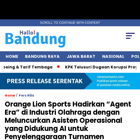
SCROLL TO CONTINUE WITH CONTENT
HOME
BANDUNG RAYA
JAWA BARAT
NASIONAL
POL
ing & Tarif Tembaga
KPK Telusuri Dugaan Korupsi Proyek Jal
/
Home
Pers Rilis
Orange Lion Sports Hadirkan “Agent
Era” di Industri Olahraga dengan
Meluncurkan Asisten Operasional
yang Didukung AI untuk
Penyelenggaraan Turnamen