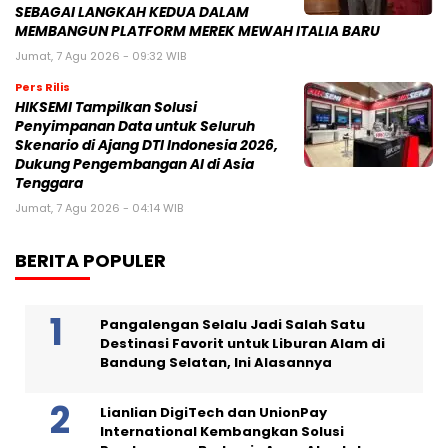
SEBAGAI LANGKAH KEDUA DALAM
MEMBANGUN PLATFORM MEREK MEWAH ITALIA BARU
Jumat, 7 Agu 2026 - 09:32 WIB
Pers Rilis
HIKSEMI Tampilkan Solusi
Penyimpanan Data untuk Seluruh
Skenario di Ajang DTI Indonesia 2026,
Dukung Pengembangan AI di Asia
Tenggara
Jumat, 7 Agu 2026 - 04:14 WIB
BERITA POPULER
Pangalengan Selalu Jadi Salah Satu
Destinasi Favorit untuk Liburan Alam di
Bandung Selatan, Ini Alasannya
Lianlian DigiTech dan UnionPay
International Kembangkan Solusi