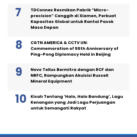
TDConnex Resmikan Pabrik “Micro-
precision” Canggih di Xiamen, Perkuat
Kapasitas Global untuk Rantai Pasok
Masa Depan
CGTN AMERICA & CCTV UN:
Commemoration of 55th Anniversary of
Ping-Pong Diplomacy Held in Beijing
Novo Tellus Bermitra dengan RCF dan
NRFC, Rampungkan Akuisisi Russell
Mineral Equipment
Kisah Tentang ‘Halo, Halo Bandung’, Lagu
Kenangan yang Jadi Lagu Perjuangan
untuk Semangati Rakyat