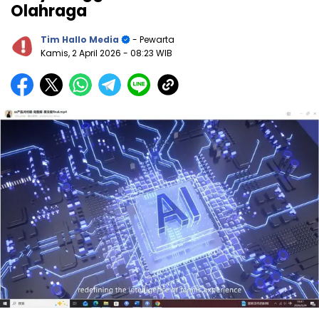
Olahraga
Tim Hallo Media
- Pewarta
Kamis, 2 April 2026
- 08:23 WIB