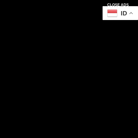
CLOSE ADS
ID