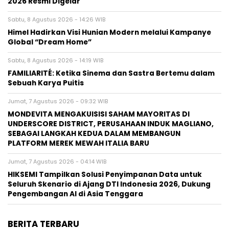
2026 Resmi Digelar
Sabtu, 8 Agustus 2026 - 14:26 WIB
Himel Hadirkan Visi Hunian Modern melalui Kampanye
Global “Dream Home”
Sabtu, 8 Agustus 2026 - 14:19 WIB
FAMILIARITÉ: Ketika Sinema dan Sastra Bertemu dalam
Sebuah Karya Puitis
Jumat, 7 Agustus 2026 - 09:32 WIB
MONDEVITA MENGAKUISISI SAHAM MAYORITAS DI
UNDERSCORE DISTRICT, PERUSAHAAN INDUK MAGLIANO,
SEBAGAI LANGKAH KEDUA DALAM MEMBANGUN
PLATFORM MEREK MEWAH ITALIA BARU
Jumat, 7 Agustus 2026 - 04:14 WIB
HIKSEMI Tampilkan Solusi Penyimpanan Data untuk
Seluruh Skenario di Ajang DTI Indonesia 2026, Dukung
Pengembangan AI di Asia Tenggara
BERITA TERBARU