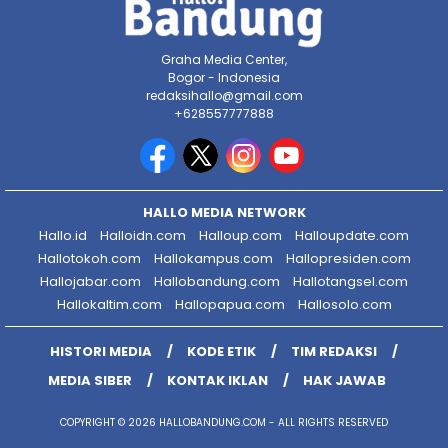
Graha Media Center,
Bogor - Indonesia
redaksihallo@gmail.com
+628557777888
HALLO MEDIA NETWORK
Hallo.id
Halloidn.com
Halloup.com
Halloupdate.com
Hallotokoh.com
Hallokampus.com
Hallopresiden.com
Hallojabar.com
Hallobandung.com
Hallotangsel.com
Hallokaltim.com
Hallopapua.com
Hallosolo.com
HISTORI MEDIA
KODE ETIK
TIM REDAKSI
MEDIA SIBER
KONTAK IKLAN
HAK JAWAB
COPYRIGHT © 2026 HALLOBANDUNG.COM - ALL RIGHTS RESERVED