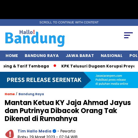
SCROLL TO CONTINUE WITH CONTENT
HOME
BANDUNG RAYA
JAWA BARAT
NASIONAL
POL
ng & Tarif Tembaga
KPK Telusuri Dugaan Korupsi Proyek Jal
/
Home
Bandung Raya
Mantan Ketua KY Jaja Ahmad Jayus
dan Putrinya Dibacok Orang Tak
Dikenal di Rumahnya
Tim Hallo Media
- Pewarta
Rabu, 29 Maret 2023
- 07:04 WIB