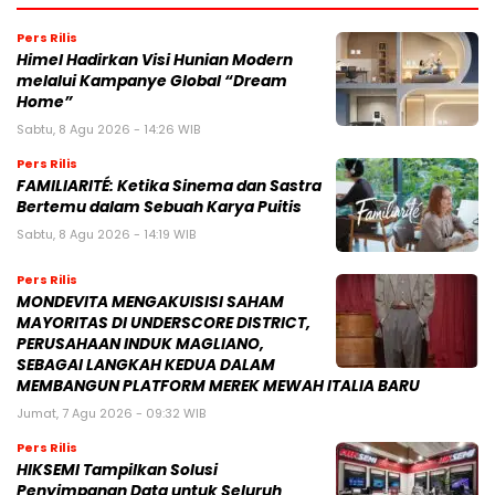
Pers Rilis
Himel Hadirkan Visi Hunian Modern
melalui Kampanye Global “Dream
Home”
Sabtu, 8 Agu 2026 - 14:26 WIB
Pers Rilis
FAMILIARITÉ: Ketika Sinema dan Sastra
Bertemu dalam Sebuah Karya Puitis
Sabtu, 8 Agu 2026 - 14:19 WIB
Pers Rilis
MONDEVITA MENGAKUISISI SAHAM
MAYORITAS DI UNDERSCORE DISTRICT,
PERUSAHAAN INDUK MAGLIANO,
SEBAGAI LANGKAH KEDUA DALAM
MEMBANGUN PLATFORM MEREK MEWAH ITALIA BARU
Jumat, 7 Agu 2026 - 09:32 WIB
Pers Rilis
HIKSEMI Tampilkan Solusi
Penyimpanan Data untuk Seluruh