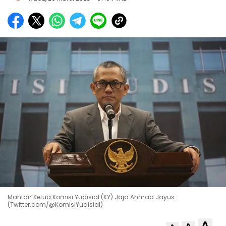
Mantan Ketua Komisi Yudisial (KY) Jaja Ahmad Jayus.
(Twitter.com/@KomisiYudisial)
A