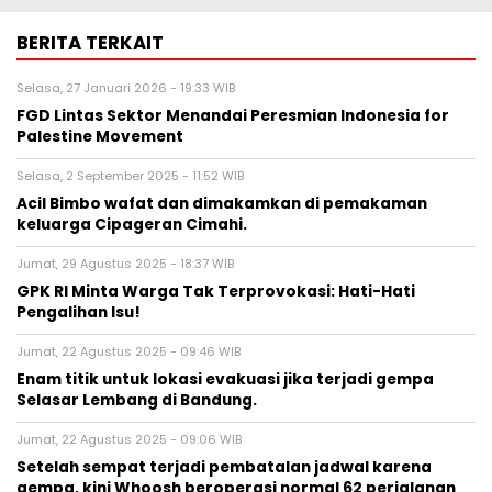
BERITA TERKAIT
Selasa, 27 Januari 2026 - 19:33 WIB
FGD Lintas Sektor Menandai Peresmian Indonesia for
Palestine Movement
Selasa, 2 September 2025 - 11:52 WIB
Acil Bimbo wafat dan dimakamkan di pemakaman
keluarga Cipageran Cimahi.
Jumat, 29 Agustus 2025 - 18:37 WIB
GPK RI Minta Warga Tak Terprovokasi: Hati-Hati
Pengalihan Isu!
Jumat, 22 Agustus 2025 - 09:46 WIB
Enam titik untuk lokasi evakuasi jika terjadi gempa
Selasar Lembang di Bandung.
Jumat, 22 Agustus 2025 - 09:06 WIB
Setelah sempat terjadi pembatalan jadwal karena
gempa, kini Whoosh beroperasi normal 62 perjalanan