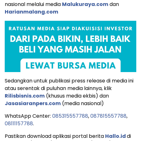
nasional melalui media
Malukuraya.com
dan
Harianmalang.com
Sedangkan untuk publikasi press release di media ini
atau serentak di puluhan media lainnya, klik
Rilisbisnis.com
(khusus media ekbis) dan
Jasasiaranpers.com
(media nasional)
WhatsApp Center:
085315557788
,
087815557788
,
08111157788
.
Pastikan download aplikasi portal berita
Hallo.id
di