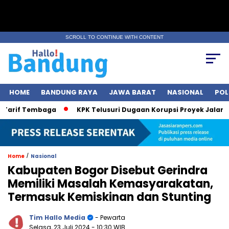
SCROLL TO CONTINUE WITH CONTENT
HOME
BANDUNG RAYA
JAWA BARAT
NASIONAL
POL
if Tembaga
KPK Telusuri Dugaan Korupsi Proyek Jalan, Bobby
/
Home
Nasional
Kabupaten Bogor Disebut Gerindra
Memiliki Masalah Kemasyarakatan,
Termasuk Kemiskinan dan Stunting
Tim Hallo Media
- Pewarta
Selasa, 23 Juli 2024
- 10:30 WIB