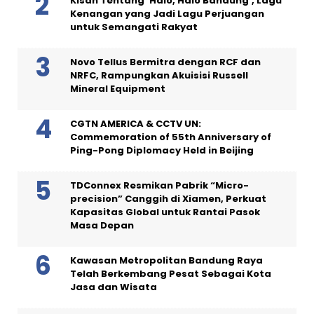
Kisah Tentang ‘Halo, Halo Bandung’, Lagu
Kenangan yang Jadi Lagu Perjuangan
untuk Semangati Rakyat
Novo Tellus Bermitra dengan RCF dan
NRFC, Rampungkan Akuisisi Russell
Mineral Equipment
CGTN AMERICA & CCTV UN:
Commemoration of 55th Anniversary of
Ping-Pong Diplomacy Held in Beijing
TDConnex Resmikan Pabrik “Micro-
precision” Canggih di Xiamen, Perkuat
Kapasitas Global untuk Rantai Pasok
Masa Depan
Kawasan Metropolitan Bandung Raya
Telah Berkembang Pesat Sebagai Kota
Jasa dan Wisata