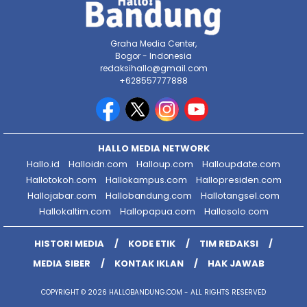
Graha Media Center,
Bogor - Indonesia
redaksihallo@gmail.com
+628557777888
HALLO MEDIA NETWORK
Hallo.id
Halloidn.com
Halloup.com
Halloupdate.com
Hallotokoh.com
Hallokampus.com
Hallopresiden.com
Hallojabar.com
Hallobandung.com
Hallotangsel.com
Hallokaltim.com
Hallopapua.com
Hallosolo.com
HISTORI MEDIA
KODE ETIK
TIM REDAKSI
MEDIA SIBER
KONTAK IKLAN
HAK JAWAB
COPYRIGHT © 2026 HALLOBANDUNG.COM - ALL RIGHTS RESERVED